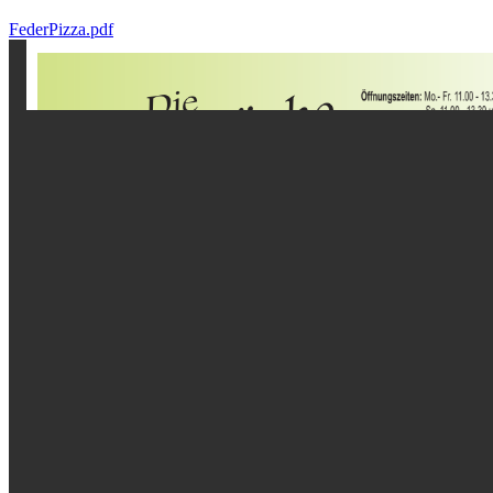
FederPizza.pdf