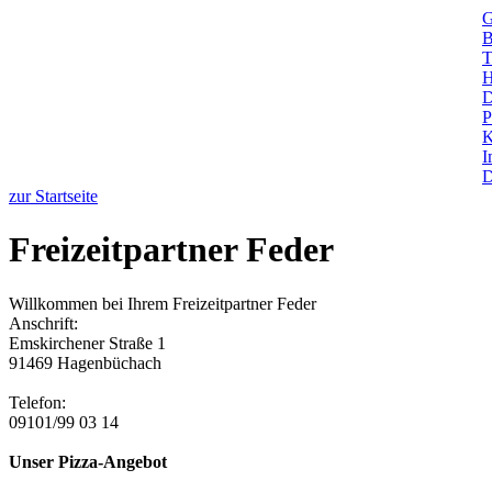
G
B
T
H
D
P
K
I
D
zur Startseite
Freizeitpartner Feder
Willkommen bei Ihrem Freizeitpartner Feder
Anschrift:
Emskirchener Straße 1
91469 Hagenbüchach
Telefon:
09101/99 03 14
Unser Pizza-Angebot